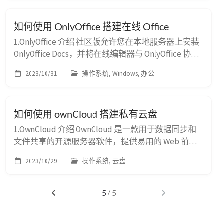
新用户的创建： 2.创建共享文件夹 接着，我们依次展
开 计算机管理 > 系统工具 > 共享文件夹 > 共享，我们
如何使用 OnlyOffice 搭建在线 Office
创建一...
1.OnlyOffice 介绍 社区版允许您在本地服务器上安装
OnlyOffice Docs，并将在线编辑器与 OnlyOffice 协作
平台或其他流行系统集成。 OnlyOffice Docs是一个在
2023/10/31
操作系统, Windows, 办公
线办公套件，包括文本、电子表格和演示文稿的查看
器和编辑器，与 Office Open XML 格式完全兼
容：.docx、.xlsx、.pptx，并支持实时协作编辑。
如何使用 ownCloud 搭建私有云盘
OnlyOffice ...
1.OwnCloud 介绍 OwnCloud 是一款用于数据同步和
文件共享的开源服务器软件，提供易用的 Web 前
端。OwnCloud 可以安装在 Linux 或 Windows 服务器
2023/10/29
操作系统, 云盘
上，易于配置并提供完整的在线文档。客户端支持
Windows、MacOS、Linux、Android 和 iOS。 本文将
详细描述如何在 CentOS 7 服务器上安装和配置
5
/ 5
ownCloud 10.13，...